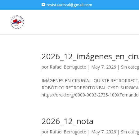
revistaacircal@gmail.com
2026_12_imágenes_en_ciru
por
Rafael Berruguete
|
May 7, 2026
|
Sin cate
IMÁGENES EN CIRUGÍA: QUISTE RETRORREC
ROBÓTICO.RETROPERITONEAL CYST: SURGICAL
https://orcid.org/0000-0003-2735-109XFernando 
2026_12_nota
por
Rafael Berruguete
|
May 7, 2026
|
Sin cate