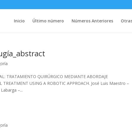
Inicio
Último número
Números Anteriores
Otras
gía_abstract
goría
TAL: TRATAMIENTO QUIRÚRGICO MEDIANTE ABORDAJE
 TREATMENT USING A ROBOTIC APPROACH. José Luis Maestro –
Labarga –...
goría