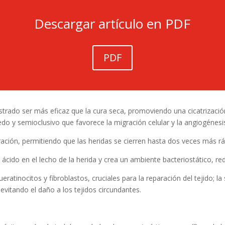
Descargar artículo en PDF
PDF
trado ser más eficaz que la cura seca, promoviendo una cicatrizaci
 y semioclusivo que favorece la migración celular y la angiogénesis
ión, permitiendo que las heridas se cierren hasta dos veces más rá
cido en el lecho de la herida y crea un ambiente bacteriostático, red
ueratinocitos y fibroblastos, cruciales para la reparación del tejido; l
 evitando el daño a los tejidos circundantes.