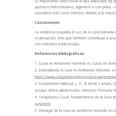
Es importante seleccionar el tipo adecuado de ap
apósitos hidrocelulares, alginatos o con plata,
considera más coste-efectivo debido a la redu
Conclusiones:
La evidencia respalda el uso de la cura húmeda 
cicatrización, sino que también contribuye a una 
con métodos tradicionales.
Referencias bibliográficas:
Curas en Ambiente Húmedo vs. Curas en Ambi
Entendiendo la Cura en Ambiente Húmedo. (s/f
https://www.coloplastprofessional.es/aprendiza
Fürstenheim Milerud, L. P., & Amat-Camats, G.
ensayo clínico aleatorizado. Atención Primaria P
Terapéutica Local: Fundamentos de la Cura en
cura.html
Ventajas de la cura en ambiente húmedo en la c