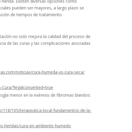
la herida. Existen diversas opciones como
iciales pueden ser mayores, a largo plazo se
ución de tiempos de tratamiento
tación no solo mejora la calidad del proceso de
encia de las curas y las complicaciones asociadas
cas.com/noticias/cura-humeda-vs-cura-seca/
la-Cura/?legalconsented=true
rugía menor en la exéresis de fibromas blandos:
co/118/105/terapeutica-local-fundamentos-de-la-
ipos-heridas/cura-en-ambiente-humedo