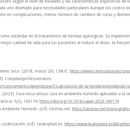
ósito según el nivel de exudado y las características específicas de 
 cada uno diseñado para necesidades particulares Aunque los costos in
cción en complicaciones, menor número de cambios de curas y dismin
como estándar en el tratamiento de heridas quirúrgicas. Su implemen
mejor calidad de vida para los pacientes al reducir el dolor, la frecu
ente Seco. (2018, marzo 26). CMUC.
https://www.centroulcerascroni
). Coloplastprofessional.es.
je/conocimiento/aprendizaje/Cicatrizacion-de-la-herida/entendiendo-
 (2023). Cura seca versus cura en ambiente húmedo aplicadas a la ci
ráctica, 5(2), 100174.
https://doi.org/10.1016/j.appr.2023.100174
 Ambiente Húmedo. (s/f). Ulceras.net.
https://ulceras.net/monografi
icatrización. (s/f). Leukoplast.es.
https://www.leukoplast.es/blog/t