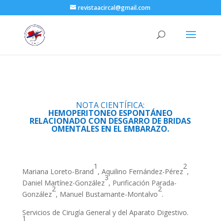
revistaacircal@gmail.com
NOTA CIENTÍFICA:
HEMOPERITONEO ESPONTÁNEO
RELACIONADO CON DESGARRO DE BRIDAS
OMENTALES EN EL EMBARAZO.
1
2
Mariana Loreto-Brand
, Aquilino Fernández-Pérez
,
3
Daniel Martínez-González
, Purificación Parada-
2
2
González
, Manuel Bustamante-Montalvo
.
Servicios de Cirugía General y del Aparato Digestivo.
1