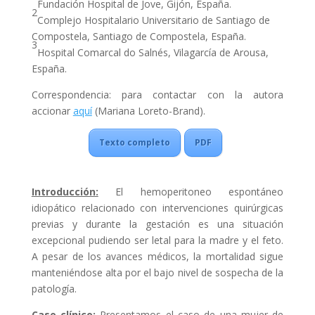
Fundación Hospital de Jove, Gijón, España.
2
Complejo Hospitalario Universitario de Santiago de
Compostela, Santiago de Compostela, España.
3
Hospital Comarcal do Salnés, Vilagarcía de Arousa,
España.
Correspondencia: para contactar con la autora
accionar
aquí
(Mariana Loreto-Brand).
Texto completo
PDF
Introducción:
El hemoperitoneo espontáneo
idiopático relacionado con intervenciones quirúrgicas
previas y durante la gestación es una situación
excepcional pudiendo ser letal para la madre y el feto.
A pesar de los avances médicos, la mortalidad sigue
manteniéndose alta por el bajo nivel de sospecha de la
patología.
Caso clínico:
Presentamos el caso de una mujer de