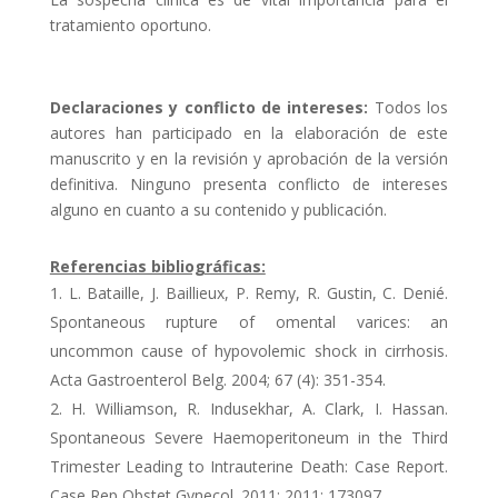
tratamiento oportuno.
Declaraciones y conflicto de intereses:
Todos los
autores han participado en la elaboración de este
manuscrito y en la revisión y aprobación de la versión
definitiva. Ninguno presenta conflicto de intereses
alguno en cuanto a su contenido y publicación.
Referencias bibliográficas:
L. Bataille, J. Baillieux, P. Remy, R. Gustin, C. Denié.
Spontaneous rupture of omental varices: an
uncommon cause of hypovolemic shock in cirrhosis.
Acta Gastroenterol Belg. 2004; 67 (4): 351-354.
H. Williamson, R. Indusekhar, A. Clark, I. Hassan.
Spontaneous Severe Haemoperitoneum in the Third
Trimester Leading to Intrauterine Death: Case Report.
Case Rep Obstet Gynecol. 2011; 2011: 173097.