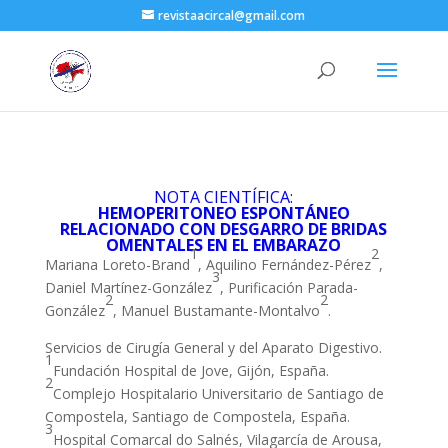
revistaacircal@gmail.com
NOTA CIENTÍFICA:
HEMOPERITONEO ESPONTÁNEO
RELACIONADO CON DESGARRO DE BRIDAS
OMENTALES EN EL EMBARAZO
1
2
Mariana Loreto-Brand
, Aquilino Fernández-Pérez
,
3
Daniel Martínez-González
, Purificación Parada-
2
2
González
, Manuel Bustamante-Montalvo
.
Servicios de Cirugía General y del Aparato Digestivo.
1
Fundación Hospital de Jove, Gijón, España.
2
Complejo Hospitalario Universitario de Santiago de
Compostela, Santiago de Compostela, España.
3
Hospital Comarcal do Salnés, Vilagarcía de Arousa,