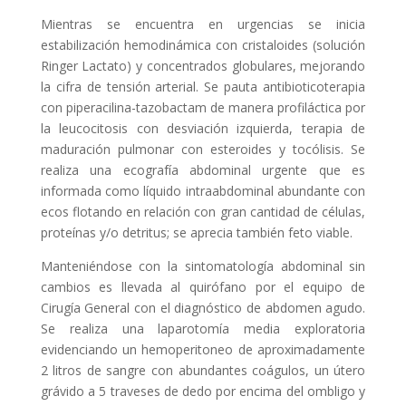
Mientras se encuentra en urgencias se inicia
estabilización hemodinámica con cristaloides (solución
Ringer Lactato) y concentrados globulares, mejorando
la cifra de tensión arterial. Se pauta antibioticoterapia
con piperacilina-tazobactam de manera profiláctica por
la leucocitosis con desviación izquierda, terapia de
maduración pulmonar con esteroides y tocólisis. Se
realiza una ecografía abdominal urgente que es
informada como líquido intraabdominal abundante con
ecos flotando en relación con gran cantidad de células,
proteínas y/o detritus; se aprecia también feto viable.
Manteniéndose con la sintomatología abdominal sin
cambios es llevada al quirófano por el equipo de
Cirugía General con el diagnóstico de abdomen agudo.
Se realiza una laparotomía media exploratoria
evidenciando un hemoperitoneo de aproximadamente
2 litros de sangre con abundantes coágulos, un útero
grávido a 5 traveses de dedo por encima del ombligo y