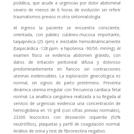
podálica, que acude a urgencias por dolor abdominal
severo de menos de 6 horas de evolución sin referir
traumatismos previos ni otra sintomatología.
Al ingreso la paciente se encuentra consciente,
orientada, con palidez cutáneo-mucosa importante,
taquipnéica (25 rpm) e inestable hemodinámicamente
(taquicárdica -128 ppm- e hipotensa -90/50- mmHg). Al
examen físico se evidencia abdomen grávido, con
datos de irritación peritoneal difusa y doloroso
predominantemente en flancos sin contracciones
uterinas evidenciables. La exploración ginecológica es
normal, sin signos de parto pretérmino. Presenta
dinámica uterina irregular con frecuencia cardíaca fetal
normal. La analítica sanguínea realizada a su llegada al
servicio de urgencias evidencia una concentración de
hemoglobina en 10 g/dl (con cifras previas normales),
23200 leucocitos con desviación izquierda (92%
neutrófilos), plaquetas y perfil de coagulación normal.
Análisis de orina y test de fibronectina negativo.