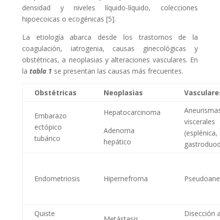
densidad y niveles líquido-líquido, colecciones
hipoecoicas o ecogénicas [5].
La etiología abarca desde los trastornos de la
coagulación, iatrogenia, causas ginecológicas y
obstétricas, a neoplasias y alteraciones vasculares. En
la
tabla 1
se presentan las causas más frecuentes.
Obstétricas
Neoplasias
Vasculare
Aneurisma
Hepatocarcinoma
Embarazo
viscerales
ectópico
Adenoma
(esplénica,
tubárico
hepático
gastroduod
Endometriosis
Hipernefroma
Pseudoane
Quiste
Disección a
Metástasis