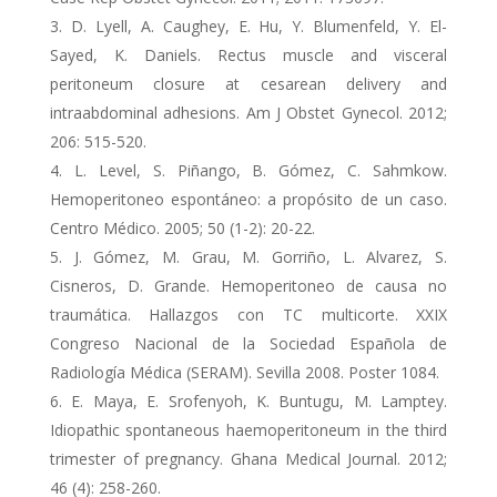
D. Lyell, A. Caughey, E. Hu, Y. Blumenfeld, Y. El-
Sayed, K. Daniels. Rectus muscle and visceral
peritoneum closure at cesarean delivery and
intraabdominal adhesions. Am J Obstet Gynecol. 2012;
206: 515-520.
L. Level, S. Piñango, B. Gómez, C. Sahmkow.
Hemoperitoneo espontáneo: a propósito de un caso.
Centro Médico. 2005; 50 (1-2): 20-22.
J. Gómez, M. Grau, M. Gorriño, L. Alvarez, S.
Cisneros, D. Grande. Hemoperitoneo de causa no
traumática. Hallazgos con TC multicorte. XXIX
Congreso Nacional de la Sociedad Española de
Radiología Médica (SERAM). Sevilla 2008. Poster 1084.
E. Maya, E. Srofenyoh, K. Buntugu, M. Lamptey.
Idiopathic spontaneous haemoperitoneum in the third
trimester of pregnancy. Ghana Medical Journal. 2012;
46 (4): 258-260.