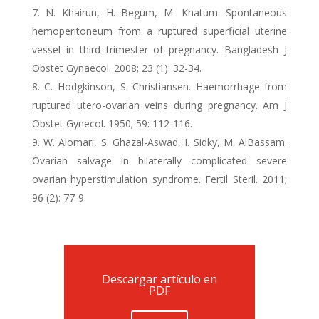
N. Khairun, H. Begum, M. Khatum. Spontaneous
hemoperitoneum from a ruptured superficial uterine
vessel in third trimester of pregnancy. Bangladesh J
Obstet Gynaecol. 2008; 23 (1): 32-34.
C. Hodgkinson, S. Christiansen. Haemorrhage from
ruptured utero-ovarian veins during pregnancy. Am J
Obstet Gynecol. 1950; 59: 112-116.
W. Alomari, S. Ghazal-Aswad, I. Sidky, M. AlBassam.
Ovarian salvage in bilaterally complicated severe
ovarian hyperstimulation syndrome. Fertil Steril. 2011;
96 (2): 77-9.
Descargar artículo en
PDF