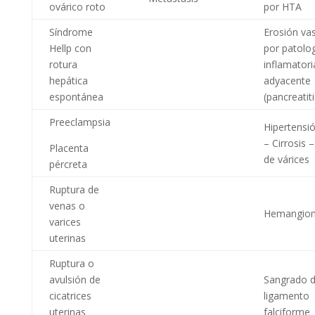
ovárico roto
por HTA
Síndrome
Erosión vas
Hellp con
por patolo
rotura
inflamatori
hepática
adyacente
espontánea
(pancreatiti
Preeclampsia
Hipertensió
– Cirrosis 
Placenta
de várices
pércreta
Ruptura de
venas o
Hemangio
varices
uterinas
Ruptura o
avulsión de
Sangrado d
cicatrices
ligamento
uterinas
falciforme