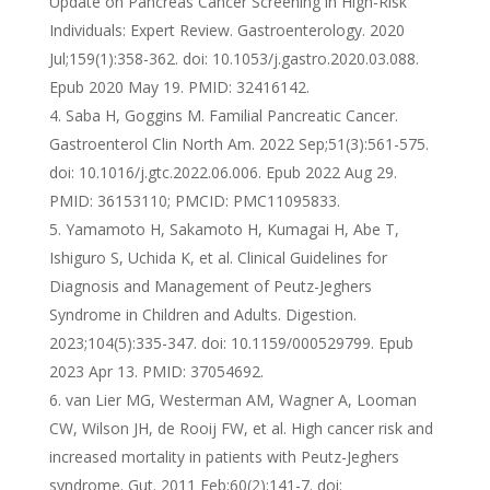
Update on Pancreas Cancer Screening in High-Risk
Individuals: Expert Review. Gastroenterology. 2020
Jul;159(1):358-362. doi: 10.1053/j.gastro.2020.03.088.
Epub 2020 May 19. PMID: 32416142.
Saba H, Goggins M. Familial Pancreatic Cancer.
Gastroenterol Clin North Am. 2022 Sep;51(3):561-575.
doi: 10.1016/j.gtc.2022.06.006. Epub 2022 Aug 29.
PMID: 36153110; PMCID: PMC11095833.
Yamamoto H, Sakamoto H, Kumagai H, Abe T,
Ishiguro S, Uchida K, et al. Clinical Guidelines for
Diagnosis and Management of Peutz-Jeghers
Syndrome in Children and Adults. Digestion.
2023;104(5):335-347. doi: 10.1159/000529799. Epub
2023 Apr 13. PMID: 37054692.
van Lier MG, Westerman AM, Wagner A, Looman
CW, Wilson JH, de Rooij FW, et al. High cancer risk and
increased mortality in patients with Peutz-Jeghers
syndrome. Gut. 2011 Feb;60(2):141-7. doi: