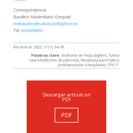
Correspondencia:
Baudino Maximiliano Ezequiel
mebaudino@saludcastillayleon.es
Tel:
600600850
Rev Acircal. 2025; 11 (1): 34-39.
Palabras clave:
Síndrome de Peutz-Jeghers, Tumor
neuroendócrino de páncreas, Neoplasia pancreática,
predisposición a neoplasias, STK-11.
Descargar artículo en
PDF
PDF