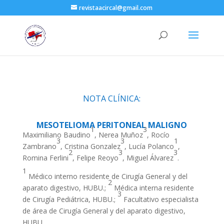
revistaacircal@gmail.com
NOTA CLÍNICA:
MESOTELIOMA PERITONEAL MALIGNO
1
3
Maximiliano Baudino
, Nerea Muñoz
, Rocío
3
3
1
Zambrano
, Cristina Gonzalez
, Lucía Polanco
,
2
3
3
Romina Ferlini
, Felipe Reoyo
, Miguel Álvarez
.
1
Médico interno residente de Cirugía General y del
2
aparato digestivo, HUBU.;
Médica interna residente
3
de Cirugía Pediátrica, HUBU.;
Facultativo especialista
de área de Cirugía General y del aparato digestivo,
HUBU.