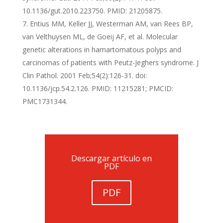
10.1136/gut.2010.223750. PMID: 21205875.
Entius MM, Keller JJ, Westerman AM, van Rees BP,
van Velthuysen ML, de Goeij AF, et al. Molecular
genetic alterations in hamartomatous polyps and
carcinomas of patients with Peutz-Jeghers syndrome. J
Clin Pathol. 2001 Feb;54(2):126-31. doi:
10.1136/jcp.54.2.126. PMID: 11215281; PMCID:
PMC1731344.
Descargar artículo en
PDF
PDF