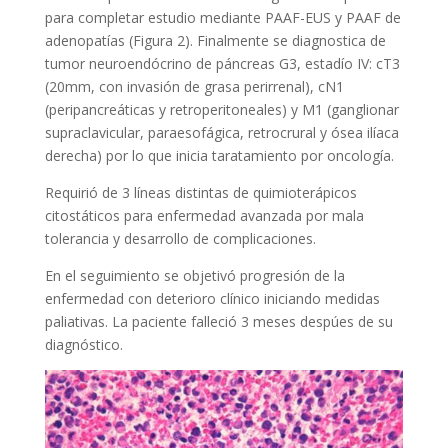
para completar estudio mediante PAAF-EUS y PAAF de
adenopatías (Figura 2). Finalmente se diagnostica de
tumor neuroendócrino de páncreas G3, estadío IV: cT3
(20mm, con invasión de grasa perirrenal), cN1
(peripancreáticas y retroperitoneales) y M1 (ganglionar
supraclavicular, paraesofágica, retrocrural y ósea ilíaca
derecha) por lo que inicia taratamiento por oncología.
Requirió de 3 líneas distintas de quimioterápicos
citostáticos para enfermedad avanzada por mala
tolerancia y desarrollo de complicaciones.
En el seguimiento se objetivó progresión de la
enfermedad con deterioro clínico iniciando medidas
paliativas. La paciente falleció 3 meses despúes de su
diagnóstico.