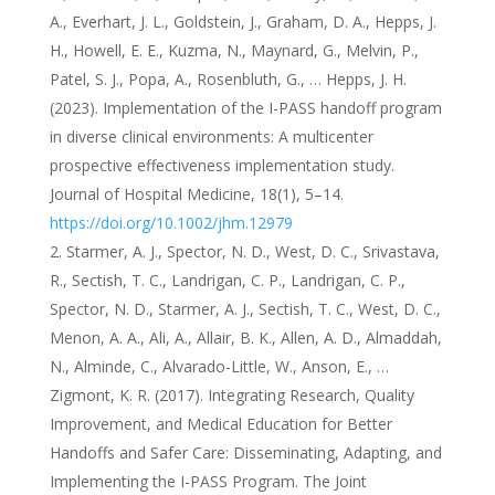
A., Everhart, J. L., Goldstein, J., Graham, D. A., Hepps, J.
H., Howell, E. E., Kuzma, N., Maynard, G., Melvin, P.,
Patel, S. J., Popa, A., Rosenbluth, G., … Hepps, J. H.
(2023). Implementation of the I-PASS handoff program
in diverse clinical environments: A multicenter
prospective effectiveness implementation study.
Journal of Hospital Medicine, 18(1), 5–14.
https://doi.org/10.1002/jhm.12979
Starmer, A. J., Spector, N. D., West, D. C., Srivastava,
R., Sectish, T. C., Landrigan, C. P., Landrigan, C. P.,
Spector, N. D., Starmer, A. J., Sectish, T. C., West, D. C.,
Menon, A. A., Ali, A., Allair, B. K., Allen, A. D., Almaddah,
N., Alminde, C., Alvarado-Little, W., Anson, E., …
Zigmont, K. R. (2017). Integrating Research, Quality
Improvement, and Medical Education for Better
Handoffs and Safer Care: Disseminating, Adapting, and
Implementing the I-PASS Program. The Joint