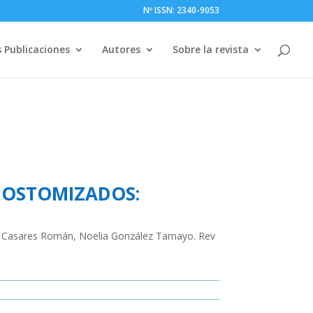
Nº ISSN: 2340-9053
 Publicaciones
Autores
Sobre la revista
S OSTOMIZADOS:
des Casares Román, Noelia González Tamayo. Rev