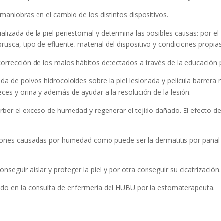
niobras en el cambio de los distintos dispositivos.
ualizada de la piel periestomal y determina las posibles causas: por e
usca, tipo de efluente, material del dispositivo y condiciones propia
corrección de los malos hábitos detectados a través de la educación p
a de polvos hidrocoloides sobre la piel lesionada y película barrera no 
heces y orina y además de ayudar a la resolución de la lesión.
rber el exceso de humedad y regenerar el tejido dañado. El efecto de l
esiones causadas por humedad como puede ser la dermatitis por pañal 
onseguir aislar y proteger la piel y por otra conseguir su cicatrización.
ado en la consulta de enfermería del HUBU por la estomaterapeuta.