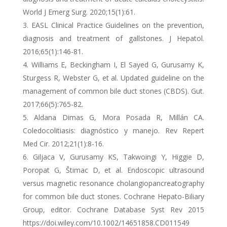
World J Emerg Surg. 2020;15(1):61.
EASL Clinical Practice Guidelines on the prevention,
diagnosis and treatment of gallstones. J Hepatol.
2016;65(1):146-81.
Williams E, Beckingham I, El Sayed G, Gurusamy K,
Sturgess R, Webster G, et al. Updated guideline on the
management of common bile duct stones (CBDS). Gut.
2017;66(5):765-82.
Aldana Dimas G, Mora Posada R, Millán CA.
Coledocolitiasis: diagnóstico y manejo. Rev Repert
Med Cir. 2012;21(1):8-16.
Giljaca V, Gurusamy KS, Takwoingi Y, Higgie D,
Poropat G, Štimac D, et al. Endoscopic ultrasound
versus magnetic resonance cholangiopancreatography
for common bile duct stones. Cochrane Hepato-Biliary
Group, editor. Cochrane Database Syst Rev 2015
https://doi.wiley.com/10.1002/14651858.CD011549