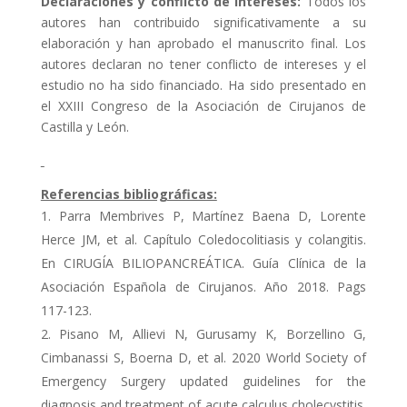
Declaraciones y conflicto de intereses:
Todos los
autores han contribuido significativamente a su
elaboración y han aprobado el manuscrito final. Los
autores declaran no tener conflicto de intereses y el
estudio no ha sido financiado. Ha sido presentado en
el XXIII Congreso de la Asociación de Cirujanos de
Castilla y León.
Referencias bibliográficas:
Parra Membrives P, Martínez Baena D, Lorente
Herce JM, et al. Capítulo Coledocolitiasis y colangitis.
En CIRUGÍA BILIOPANCREÁTICA. Guía Clínica de la
Asociación Española de Cirujanos. Año 2018. Pags
117-123.
Pisano M, Allievi N, Gurusamy K, Borzellino G,
Cimbanassi S, Boerna D, et al. 2020 World Society of
Emergency Surgery updated guidelines for the
diagnosis and treatment of acute calculus cholecystitis.