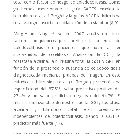
total como factor de riesgo de coledocolitiasis. Como
ya hemos mencionado la guía SAGES emplea la
bilirrubina total > 1.7mg/dl y la guías ASGE la bilirrubina
total >4mg/dl asociada a dilatación de la vía biliar (8,9).
Ming-Hsun Yang
et al.
en 2007 analizaron cinco
factores bioquímicos para predecir la ausencia de
coledocolitiasis en pacientes que iban a ser
intervenidos de colelitiasis. Analizaron la GGT, la
fosfatasa alcalina, la bilirrubina total, la GOT y GPT en
función de la presencia o ausencia de coledocolitiasis
diagnosticada mediante pruebas de imagen. En este
estudio la bilirrubina total (>1.7mg/dl) presentó una
especificidad del 87.5%, valor predictivo positivo del
27.4% y un valor predictivo negativo del 94.7%. El
análisis multivariable demostró que la GGT, fosfatasa
alcalina y bilirrubina total eran predictores
independientes de coledocolitiasis, siendo la GGT el
predictor más fuerte (17).