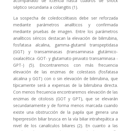
acompañado de ictericia hasta cuadros de shock
séptico secundaria a colangitis (1).
La sospecha de coledocolitiasis debe ser reforzada
mediante parámetros analíticos y confirmada
mediante pruebas de imagen. Entre los parámetros
analíticos séricos destacan la elevación de bilirrubina,
fosfatasa alcalina, gamma-glutamil transpeptidasa
(GGT) y transaminasas (transaminasa glutámico-
oxalacética -GOT- y glutamato-piruvato transaminasa -
GPT-) (5). Encontraremos con más frecuencia
elevación de las enzimas de colestasis (fosfatasa
alcalina y GGT) con o sin elevación de bilirrubina, que
típicamente será a expensas de la bilirrubina directa.
Con menos frecuencia encontraremos elevación de las
enzimas de citolosis (GOT y GPT), que se elevarán
secundariamente y de forma menos marcada cuando
existe una obstrucción de la papila que genera una
hiperpresión biliar brusca en la vía biliar intrahepática a
nivel de los canalículos biliares (2). En cuanto a las