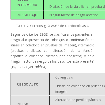
INTERMEDIO
Dilatación de la vía biliar en prueba
RIESGO BAJO
Ningún factor de riesgo anterior
Tabla 2:
Criterios guía ASGE de coledocolitiasis.
Según los criterios ESGE, se clasifica a los pacientes en
riesgo alto (presencia de colangitis o confirmación de
litiasis en colédoco en pruebas de imagen), intermedio
(pruebas analíticas con alteración de la función
hepática o colédoco dilatado por ecografía) y bajo
(ningún factor de riesgo de los descritos está presente)
(10,11, 12) (ver
Tabla 3
).
Colangitis o
RIESGO ALTO
Litiasis en colédoco en pruebas 
imagen
Alteración de perfil hepático o
RIESGO