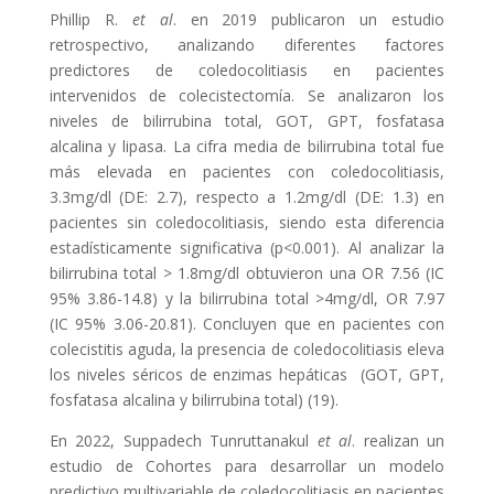
Phillip R.
et al
. en 2019 publicaron un estudio
retrospectivo, analizando diferentes factores
predictores de coledocolitiasis en pacientes
intervenidos de colecistectomía. Se analizaron los
niveles de bilirrubina total, GOT, GPT, fosfatasa
alcalina y lipasa. La cifra media de bilirrubina total fue
más elevada en pacientes con coledocolitiasis,
3.3mg/dl (DE: 2.7), respecto a 1.2mg/dl (DE: 1.3) en
pacientes sin coledocolitiasis, siendo esta diferencia
estadísticamente significativa (p<0.001). Al analizar la
bilirrubina total > 1.8mg/dl obtuvieron una OR 7.56 (IC
95% 3.86-14.8) y la bilirrubina total >4mg/dl, OR 7.97
(IC 95% 3.06-20.81). Concluyen que en pacientes con
colecistitis aguda, la presencia de coledocolitiasis eleva
los niveles séricos de enzimas hepáticas (GOT, GPT,
fosfatasa alcalina y bilirrubina total) (19).
En 2022, Suppadech Tunruttanakul
et al
. realizan un
estudio de Cohortes para desarrollar un modelo
predictivo multivariable de coledocolitiasis en pacientes