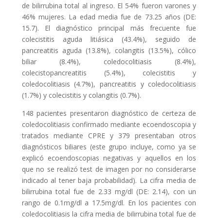
de bilirrubina total al ingreso. El 54% fueron varones y
46% mujeres. La edad media fue de 73.25 años (DE:
15.7). El diagnóstico principal más frecuente fue
colecistitis aguda litiásica (43.4%), seguido de
pancreatitis aguda (13.8%), colangitis (13.5%), cólico
biliar (8.4%), coledocolitiasis (8.4%),
colecistopancreatitis (5.4%), colecistitis y
coledocolitiasis (4.7%), pancreatitis y coledocolitiasis
(1.7%) y colecistitis y colangitis (0.7%).
148 pacientes presentaron diagnóstico de certeza de
coledocolitiasis confirmado mediante ecoendoscopia y
tratados mediante CPRE y 379 presentaban otros
diagnósticos biliares (este grupo incluye, como ya se
explicó ecoendoscopias negativas y aquellos en los
que no se realizó test de imagen por no considerarse
indicado al tener baja probabilidad). La cifra media de
bilirrubina total fue de 2.33 mg/dl (DE: 2.14), con un
rango de 0.1mg/dl a 17.5mg/dl. En los pacientes con
coledocolitiasis la cifra media de bilirrubina total fue de