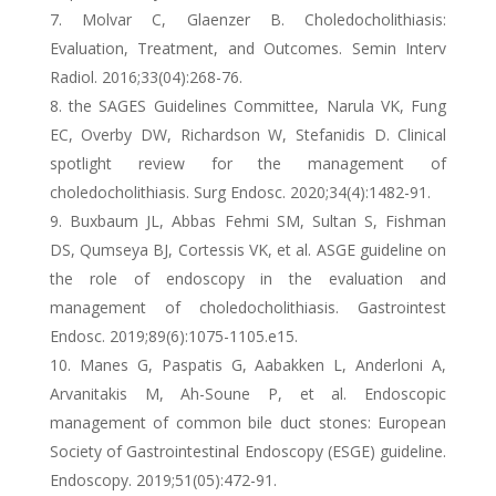
Molvar C, Glaenzer B. Choledocholithiasis:
Evaluation, Treatment, and Outcomes. Semin Interv
Radiol. 2016;33(04):268-76.
the SAGES Guidelines Committee, Narula VK, Fung
EC, Overby DW, Richardson W, Stefanidis D. Clinical
spotlight review for the management of
choledocholithiasis. Surg Endosc. 2020;34(4):1482-91.
Buxbaum JL, Abbas Fehmi SM, Sultan S, Fishman
DS, Qumseya BJ, Cortessis VK, et al. ASGE guideline on
the role of endoscopy in the evaluation and
management of choledocholithiasis. Gastrointest
Endosc. 2019;89(6):1075-1105.e15.
Manes G, Paspatis G, Aabakken L, Anderloni A,
Arvanitakis M, Ah-Soune P, et al. Endoscopic
management of common bile duct stones: European
Society of Gastrointestinal Endoscopy (ESGE) guideline.
Endoscopy. 2019;51(05):472-91.