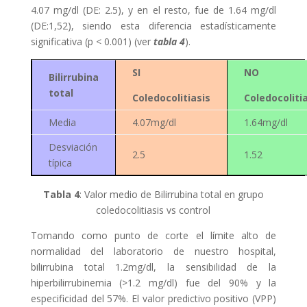
4.07 mg/dl (DE: 2.5), y en el resto, fue de 1.64 mg/dl
(DE:1,52), siendo esta diferencia estadísticamente
significativa (p < 0.001) (ver
tabla 4
).
SI
NO
Bilirrubina
total
Coledocolitiasis
Coledocoliti
Media
4.07mg/dl
1.64mg/dl
Desviación
2.5
1.52
típica
Tabla 4
: Valor medio de Bilirrubina total en grupo
coledocolitiasis vs control
Tomando como punto de corte el límite alto de
normalidad del laboratorio de nuestro hospital,
bilirrubina total 1.2mg/dl, la sensibilidad de la
hiperbilirrubinemia (>1.2 mg/dl) fue del 90% y la
especificidad del 57%. El valor predictivo positivo (VPP)