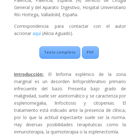
Palencia, Palencia, España. (4) Servicio de Cirugía
General y del Aparato Digestivo, Hospital Universitario
Río Hortega, Valladolid, España.
Correspondencia: para contactar con el autor
accionar
aquí
(Alicia Aguado).
Texto completo
PDF
Introducción:
El linfoma esplénico de la zona
marginal es un desorden linfoproliferativo primario
infrecuente del bazo. Presenta bajo grado de
malignidad, suele ser asintomático y se caracteriza por
esplenomegalia, linfocitosis y citopenias. El
tratamiento está indicado ante la presencia de clínica,
por lo que la actitud expectante suele ser la norma.
Hay diversas posibilidades terapéuticas como la
inmunoterapia, la quimioterapia o la esplenectomía.