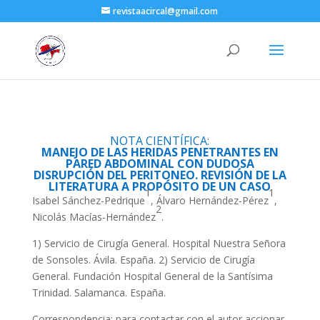
revistaacircal@gmail.com
NOTA CIENTÍFICA:
MANEJO DE LAS HERIDAS PENETRANTES EN
PARED ABDOMINAL CON DUDOSA
DISRUPCIÓN DEL PERITONEO. REVISIÓN DE LA
LITERATURA A PROPÓSITO DE UN CASO
1
1
Isabel Sánchez-Pedrique
, Álvaro Hernández-Pérez
,
2
Nicolás Macías-Hernández
.
1) Servicio de Cirugía General. Hospital Nuestra Señora
de Sonsoles. Ávila. España. 2) Servicio de Cirugía
General. Fundación Hospital General de la Santísima
Trinidad. Salamanca. España.
Correspondencia: para contactar con el autor accionar