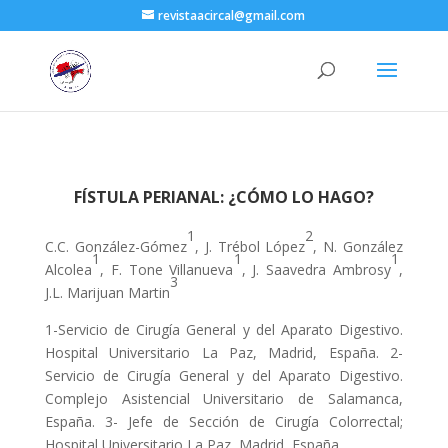
revistaacircal@gmail.com
FÍSTULA PERIANAL: ¿CÓMO LO HAGO?
1
2
C.C. González-Gómez
, J. Trébol López
, N. González
1
1
1
Alcolea
, F. Tone Villanueva
, J. Saavedra Ambrosy
,
3
J.L. Marijuan Martin
1-Servicio de Cirugía General y del Aparato Digestivo.
Hospital Universitario La Paz, Madrid, España. 2-
Servicio de Cirugía General y del Aparato Digestivo.
Complejo Asistencial Universitario de Salamanca,
España. 3- Jefe de Sección de Cirugía Colorrectal;
Hospital Universitario La Paz, Madrid, España