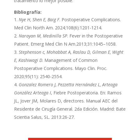
tratamiento lo mejor posible.
Bibliografía:
Nye H, Shen E, Baig F
. Postoperative Complications.
Med Clin North Am. 2024;108(6):1201-1214.
Narayan M, Medinilla SP
. Fever in the Postoperative
Patient. Emerg Med Clin N Am.2013;31:1045–1058.
Stephenson c, Mohabbat A, Raslau D, Gilman E, Wight
E, Kashiwagi D
. Management of Common
Postoperative Complications. Mayo Clin. Proc.
2020;95(11): 2540-2554.
Gonzalez Romero J, Pezzetta Hernández L, Arteaga
González Arteaga I
, Fiebre Postoperatoria. En: Ramos
JL, Jover JM, Molares D, directores. Manual AEC del
Residente de Cirugía General. 2da Edición. Madrid: Bate
Scientia Salus, SL. 2013:26-27.