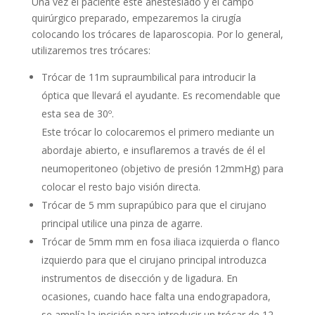
Una vez el paciente esté anestesiado y el campo
quirúrgico preparado, empezaremos la cirugía
colocando los trócares de laparoscopia. Por lo general,
utilizaremos tres trócares:
Trócar de 11m supraumbilical para introducir la
óptica que llevará el ayudante. Es recomendable que
esta sea de 30º.
Este trócar lo colocaremos el primero mediante un
abordaje abierto, e insuflaremos a través de él el
neumoperitoneo (objetivo de presión 12mmHg) para
colocar el resto bajo visión directa.
Trócar de 5 mm suprapúbico para que el cirujano
principal utilice una pinza de agarre.
Trócar de 5mm mm en fosa iliaca izquierda o flanco
izquierdo para que el cirujano principal introduzca
instrumentos de disección y de ligadura. En
ocasiones, cuando hace falta una endograpadora,
se amplía la incisión para introducir un trócar de 12