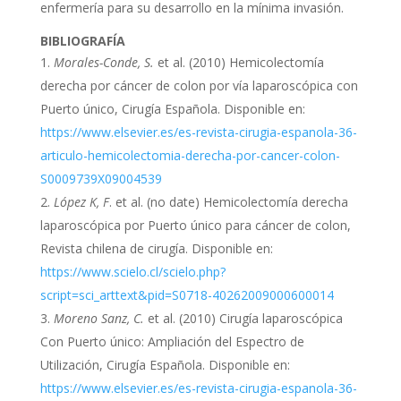
enfermería para su desarrollo en la mínima invasión.
BIBLIOGRAFÍA
Morales-Conde, S.
et al. (2010) Hemicolectomía
derecha por cáncer de colon por vía laparoscópica con
Puerto único, Cirugía Española. Disponible en:
https://www.elsevier.es/es-revista-cirugia-espanola-36-
articulo-hemicolectomia-derecha-por-cancer-colon-
S0009739X09004539
López K, F
. et al. (no date) Hemicolectomía derecha
laparoscópica por Puerto único para cáncer de colon,
Revista chilena de cirugía. Disponible en:
https://www.scielo.cl/scielo.php?
script=sci_arttext&pid=S0718-40262009000600014
Moreno Sanz, C.
et al. (2010) Cirugía laparoscópica
Con Puerto único: Ampliación del Espectro de
Utilización, Cirugía Española. Disponible en:
https://www.elsevier.es/es-revista-cirugia-espanola-36-