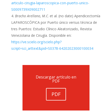
articulo-cirugia-laparoscopica-con-puerto-unico-
S0009739X09002711
Bracho Arellano, M.C
. et al. (no date) Apendicectomía
LAPAROSCÓPICA por Puerto único versus técnica de
tres Puertos: Estudio Clínico Aleatorizado, Revista
Venezolana de Cirugía. Disponible en:
https://ve.scielo.org/scielo.php?
script=sci_arttext&pid=S0378-64202023000100034
Descargar artículo en
PDF
PDF